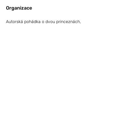
Organizace
Autorská pohádka o dvou princeznách,
zubech, jablíčkách pro děti od 2 do 8 let.
Inscenace trvá přibližně 40 minut.
Přijíždím přibližně půl hodiny před
začátkem, abych si mohla připravit vše
potřebné.
Na místě prosím o zapůjčení židle a stolu.
Zavolej mi 🤳
737 774 294
Napiš mi ✏️
katerina@chalupnikova.cz