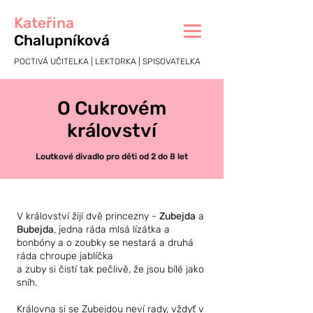
Kateřina
Chalupníková
POCTIVÁ UČITELKA | LEKTORKA | SPISOVATELKA
O Cukrovém
království
Loutkové divadlo pro děti od 2 do 8 let
V království žijí dvě princezny -
Zubejda
a
Bubejda
, jedna ráda mlsá lízátka a
bonbóny a o zoubky se nestará a druhá
ráda chroupe jablíčka
a zuby si čistí tak pečlivě, že jsou bílé jako
sníh.
Královna si se Zubejdou neví rady, vždyť v